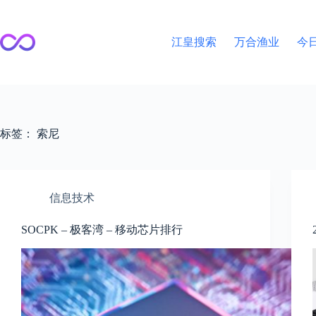
跳
至
内
江皇搜索
万合渔业
今
容
标签：
索尼
信息技术
SOCPK – 极客湾 – 移动芯片排行