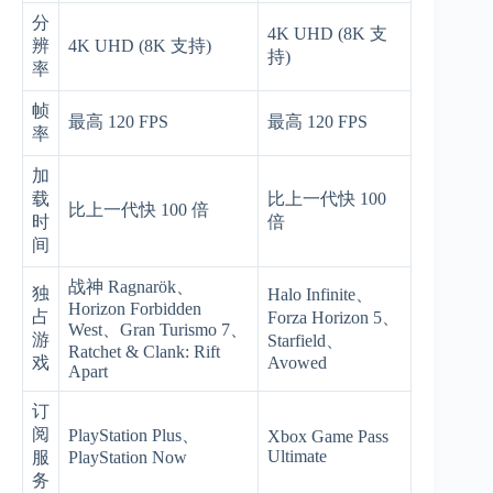
分
4K UHD (8K 支
辨
4K UHD (8K 支持)
持)
率
帧
最高 120 FPS
最高 120 FPS
率
加
载
比上一代快 100
比上一代快 100 倍
时
倍
间
战神 Ragnarök、
独
Halo Infinite、
Horizon Forbidden
占
Forza Horizon 5、
West、Gran Turismo 7、
游
Starfield、
Ratchet & Clank: Rift
戏
Avowed
Apart
订
阅
PlayStation Plus、
Xbox Game Pass
Ultimate
服
PlayStation Now
务