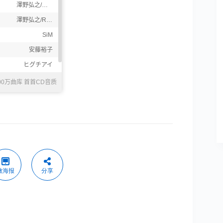
微海报
分享