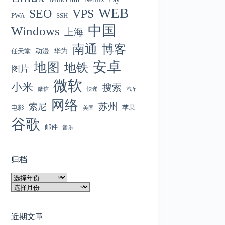
WEB
SEO
VPS
PWA
SSH
中国
Windows
上海
南通
博客
动漫
华为
任天堂
安卓
地图
地铁
图片
微软
小米
搜索
微信
快递
汽车
网络
苏州
索尼
电影
苹果
美国
谷歌
邮件
音乐
归档
归
档
归
档
近期文章