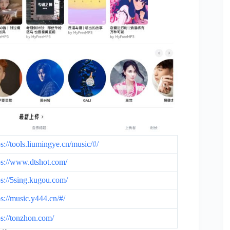
ps://tools.liumingye.cn/music/#/
ps://www.dtshot.com/
ps://5sing.kugou.com/
ps://music.y444.cn/#/
ps://tonzhon.com/