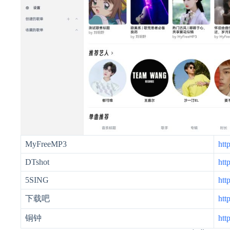
MyFreeMP3
htt
DTshot
htt
5SING
htt
下载吧
htt
铜钟
htt