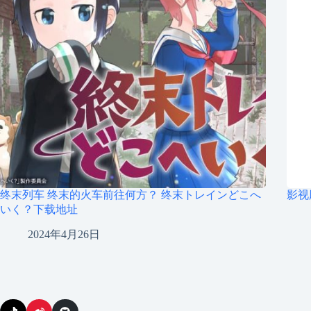
终末列车 终末的火车前往何方？ 终末トレインどこへ
影视
いく？下载地址
2024年4月26日