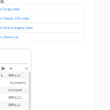
下载
ps://y.qq.com/
ps://music.163.com/
ps://www.kugou.com/
ps://kuwo.cn/
乐