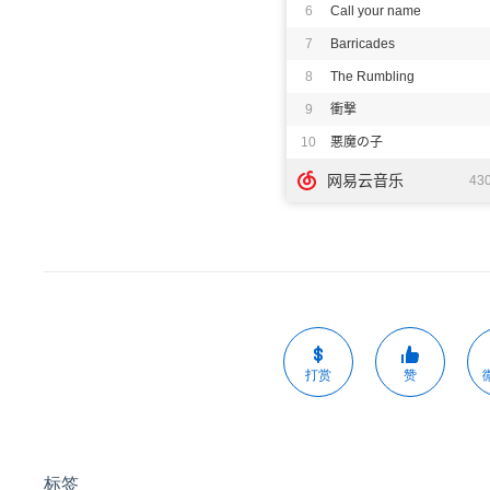
打赏
赞
标签