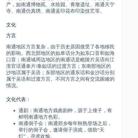
产，如南通博物苑、水绘园、青墩遗址、南通天宁
寺、南通仿真绣、南通蓝印花布印染技艺等。
文化
方言
南通地区方言复杂，由于历史原因接受了各地移民
的影响。西北部地区的如皋话分为如东口音和如海
口音；南通城周边地区的南通话是毗陵片吴语向江
淮官话通泰片/泰如话的过渡方言；东南部地区的
沙地话属于吴语；东部地区的通东话和金沙话分别
属于吴语和过渡方言。不同方言之间有交流困难的
情况。
文化代表：
通剧：南通地方戏曲剧种，源于上僮子，有
鲜明南通地方色彩。
南通侗子会：南通郊乡每年秋熟登场之后，
举行的侗子会，邀请侗子演戏，借助“天
灯”，寻求欢愉。