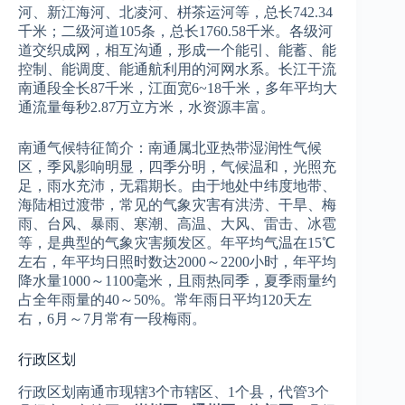
河、新江海河、北凌河、栟茶运河等，总长742.34
千米；二级河道105条，总长1760.58千米。各级河
道交织成网，相互沟通，形成一个能引、能蓄、能
控制、能调度、能通航利用的河网水系。长江干流
南通段全长87千米，江面宽6~18千米，多年平均大
通流量每秒2.87万立方米，水资源丰富。
南通气候特征简介：南通属北亚热带湿润性气候
区，季风影响明显，四季分明，气候温和，光照充
足，雨水充沛，无霜期长。由于地处中纬度地带、
海陆相过渡带，常见的气象灾害有洪涝、干旱、梅
雨、台风、暴雨、寒潮、高温、大风、雷击、冰雹
等，是典型的气象灾害频发区。年平均气温在15℃
左右，年平均日照时数达2000～2200小时，年平均
降水量1000～1100毫米，且雨热同季，夏季雨量约
占全年雨量的40～50%。常年雨日平均120天左
右，6月～7月常有一段梅雨。
行政区划
行政区划南通市现辖3个市辖区、1个县，代管3个