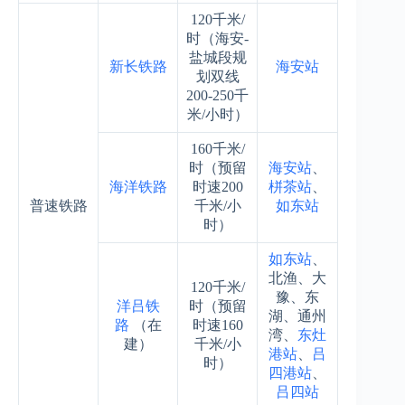
120千米/
时（海安-
盐城段规
新长铁路
海安站
划双线
200-250千
米/小时）
160千米/
时（预留
海安站
、
海洋铁路
时速200
栟茶站
、
普速铁路
千米/小
如东站
时）
如东站
、
北渔、大
120千米/
豫、东
洋吕铁
时（预留
湖、通州
路
（在
时速160
湾、
东灶
建）
千米/小
港站
、
吕
时）
四港站
、
吕四站