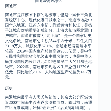
南通濠河风景区
南通市
南通市是江苏省下辖的地级市，也是中国长三角北
翼经济中心、现代化港口城市之一。南通市地处中
国华东地区、江苏东南部，靠近黄海和长江，是扬
子江城市群的重要组成部分、上海大都市圈北翼门
户城市。南通市被誉为“北上海”，是一个国家历史
文化名城。南通市总面积8544平方千米，常住人口
731.8万人，城镇化率67.1%。南通市经济发展水平
较高，2019年国内生产总值高达9383亿元，是中华
人民共和国非省会地级市中排名第六，也是中华人
民共和国境内长江以北GDP总量第二大的非省会地
级市。2022年，南通市实现地区生产总值11379.6
亿元，同比增长2.1%，人均地区生产总值为14.7万
元。
历史
南通境内最早有人类氏族部落，其余大部分区域为
近2000年间海中沙洲逐步涨接而成。隋以前，南通
市区逐渐成洲，始称“壶豆洲”（后又称胡逗洲），