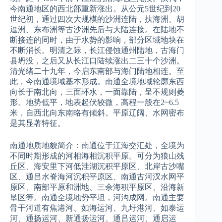
今南通地区的西北部重新涨出。从公元5世纪到20
世纪初，通过四次大规模的沙洲连陆，扶海洲、胡
逗洲、东布洲等古沙洲先后与大陆连接。在陆地不
断接连的同时，由于水势的影响，部分区域地块在
不断消长。明清之际，长江侵蚀通州陆地，古海门
县坍没，之后又从长江口陆续涨出二三十个沙洲。
清光绪二十九年，今启东南部与海门陆地相连。至
此，今南通境域基本形成。南通全境地域轮廓东西
向长于南北向，三面环水，一面靠陆，呈不规则菱
形。地势低平，地表起伏较微，高程一般在2~6.5
米，自西北向东南略有倾斜。平原辽阔、水网密布
是其显著特征。
南通地质地貌简介：南通位于江海交汇处，全境为
不同时期形成的河相海相沉积平原。可分为狼山残
丘区、海安里下河低洼湖沉积平原区、北岸古沙嘴
区、通吕水脊海河沉积平原区、南通古河汊水网平
原区、南部平原和洲地、三余海积平原区、沿海新
垦区等。南通全境地势平坦，河沟成网。南通主要
骨干河道有焦港河、如海运河、九圩港河、如泰运
河、通扬运河、新通扬运河、通吕运河、通启运