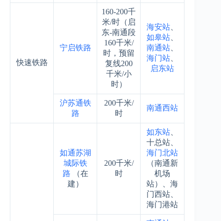
160-200千
米/时（启
海安站
、
东-南通段
如皋站
、
160千米/
宁启铁路
南通站
、
时，预留
海门站
、
快速铁路
复线200
启东站
千米/小
时）
沪苏通铁
200千米/
南通西站
路
时
如东站
、
十总站、
如通苏湖
海门北站
城际铁
200千米/
（南通新
路
（在
时
机场
建）
站）、海
门西站、
海门港站