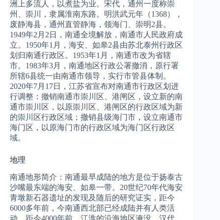
洲上多流人，以煮盐为业。宋代，通州一度称崇
州、崇川，隶属淮南东路。明洪武元年（1368），
废静海县，通州直管静海，领海门、崇明2县。
1949年2月2日，南通全境解放，南通市人民政府成
立。1950年1月，海安、如皋2县由苏北泰州行政区
划归南通行政区。1953年1月，南通市改为省辖
市。1983年3月，南通地区行政公署撤消，原行署
所辖6县统一由南通市领导，实行市管县体制。
2020年7月17日，江苏省宣布对南通市行政区划进
行调整：撤销南通市崇川区、港闸区，设立新的南
通市崇川区，以原崇川区、港闸区的行政区域为新
的崇川区行政区域；撤销县级海门市，设立南通市
海门区，以原海门市的行政区域为海门区行政区
域。
地理
南通地形简介：南通最早成陆的地方是位于扬泰古
沙嘴最东端的海安、如皋一带。20世纪70年代海安
青墩新石器遗址的发现及随后的研究证实，距今
6000多年前，今南通西北部已经成陆并有人类活
动。距今4000年前，江淮的沿海地区淹没。汉代，