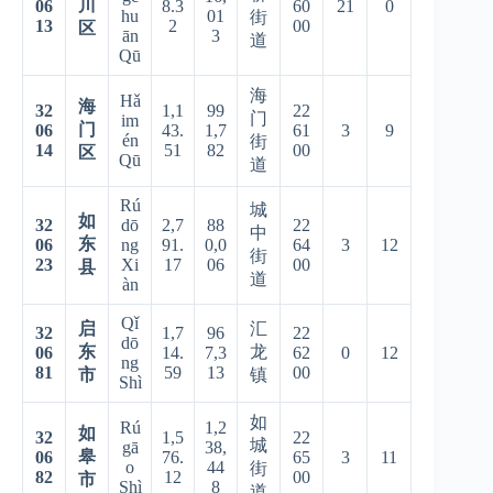
川
06
8.3
60
21
0
hu
01
街
13
2
00
区
ān
3
道
Qū
海
Hǎ
海
32
1,1
99
22
门
im
门
06
43.
1,7
61
3
9
én
街
14
51
82
00
区
Qū
道
Rú
城
如
32
dō
2,7
88
22
中
东
06
ng
91.
0,0
64
3
12
街
23
Xi
17
06
00
县
道
àn
Qǐ
启
汇
32
1,7
96
22
dō
东
龙
06
14.
7,3
62
0
12
ng
81
59
13
00
市
镇
Shì
如
Rú
1,2
如
32
1,5
22
城
gā
38,
皋
06
76.
65
3
11
o
44
街
82
12
00
市
Shì
8
道