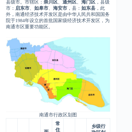
县级市。市辖区：
崇川区
、
通州区
、
海门区
，县级
市：
启东市
、
如皋市
、
海安市
，县：
如东县
，此
外，南通经济技术开发区是由中华人民共和国国务
院于1984年设立的首批国家级经济技术开发区，为
南通市区重要功能区。
南通市行政区划图
常
乡级行
住
面