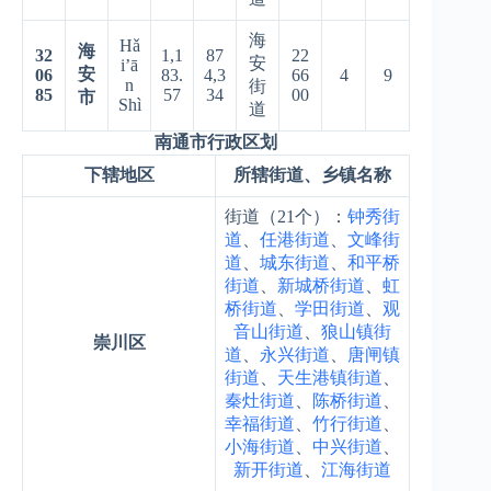
海
Hǎ
海
32
1,1
87
22
安
i’ā
安
06
83.
4,3
66
4
9
n
街
85
57
34
00
市
Shì
道
南通市行政区划
下辖地区
所辖街道、乡镇名称
街道（21个）：
钟秀街
道
、
任港街道
、
文峰街
道
、
城东街道
、
和平桥
街道
、
新城桥街道
、
虹
桥街道
、
学田街道
、
观
音山街道
、
狼山镇街
崇川区
道
、
永兴街道
、
唐闸镇
街道
、
天生港镇街道
、
秦灶街道
、
陈桥街道
、
幸福街道
、
竹行街道
、
小海街道
、
中兴街道
、
新开街道
、
江海街道