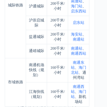
南通站
、
200千米/
城际铁路
沪通城际
海门站
、
小时
启东西站
沪崇启城
200千米/
启东站
际
小时
200千米/
海安站
、
盐通城际
小时
南通站
200千米/
南通站
、
通靖城际
小时
南通西站
南通东
南通机场
160千米/
站
、
海门
快线（规
小时
北站
、通
划）
州湾站
市域铁路
南通西
江海快线
160千米/
站
、
海门
（规划）
小时
站
、新机
场站