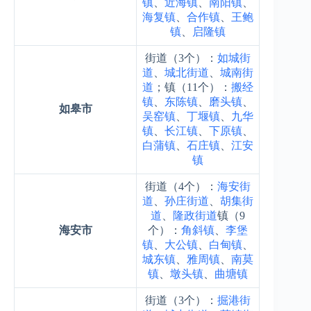
镇
、
近海镇
、
南阳镇
、
海复镇
、
合作镇
、
王鲍
镇
、
启隆镇
街道（3个）：
如城街
道
、
城北街道
、
城南街
道
；镇（11个）：
搬经
镇
、
东陈镇
、
磨头镇
、
如皋市
吴窑镇
、
丁堰镇
、
九华
镇
、
长江镇
、
下原镇
、
白蒲镇
、
石庄镇
、
江安
镇
街道（4个）：
海安街
道
、
孙庄街道
、
胡集街
道
、
隆政街道
镇（9
海安市
个）：
角斜镇
、
李堡
镇
、
大公镇
、
白甸镇
、
城东镇
、
雅周镇
、
南莫
镇
、
墩头镇
、
曲塘镇
街道（3个）：
掘港街