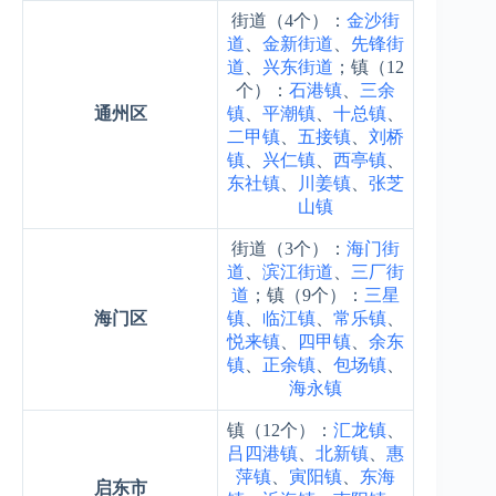
街道（4个）：
金沙街
道
、
金新街道
、
先锋街
道
、
兴东街道
；镇（12
个）：
石港镇
、
三余
通州区
镇
、
平潮镇
、
十总镇
、
二甲镇
、
五接镇
、
刘桥
镇
、
兴仁镇
、
西亭镇
、
东社镇
、
川姜镇
、
张芝
山镇
街道（3个）：
海门街
道
、
滨江街道
、
三厂街
道
；镇（9个）：
三星
海门区
镇
、
临江镇
、
常乐镇
、
悦来镇
、
四甲镇
、
余东
镇
、
正余镇
、
包场镇
、
海永镇
镇（12个）：
汇龙镇
、
吕四港镇
、
北新镇
、
惠
萍镇
、
寅阳镇
、
东海
启东市