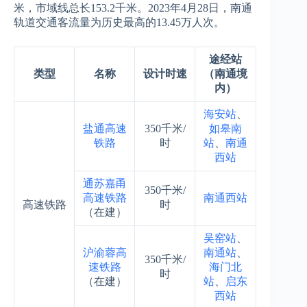
米，市域线总长153.2千米。2023年4月28日，南通
轨道交通客流量为历史最高的13.45万人次。
途经站
类型
名称
设计时速
（南通境
内）
海安站
、
盐通高速
350千米/
如皋南
铁路
时
站
、
南通
西站
通苏嘉甬
350千米/
高速铁路
南通西站
高速铁路
时
（在建）
吴窑站
、
沪渝蓉高
南通站
、
350千米/
速铁路
海门北
时
（在建）
站
、
启东
西站