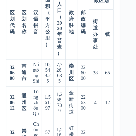
政区划
人
积
口
区
区
汉
（
政
邮
（
划
划
语
平
府
政
街
20
代
名
拼
方
驻
编
道
20
码
称
音
公
地
码
年
办
镇
里
普
事
）
查
处
）
Ná
10,
7,7
南
崇
32
22
ntō
54
26,
通
川
06
60
38
65
ng
9.2
63
00
00
市
区
Shì
5
5
Tō
金
1,2
通
32
ng
1,5
22
新
58,
州
06
zh
61.
63
4
12
73
街
12
ōu
97
00
区
9
道
Qū
Ch
虹
ón
1,5
崇
32
57
22
桥
gc
16,