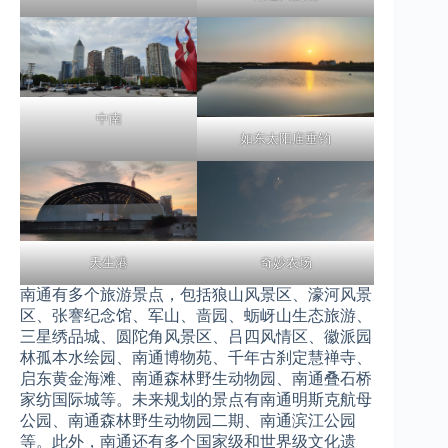
中南
如东太阳庙垂钓
天生港
奇妙农场
南通有多个旅游景点，包括狼山风景区、濠河风景
区、张謇纪念馆、军山、啬园、蛎岈山生态旅游、
三星绣品城、圆陀角风景区、吕四风情区、徽派园
林孤本水绘园、南通博物苑、千年古刹定慧禅寺、
启东黄金海滩、南通森林野生动物园、南通叠石桥
家纺国际城等。未来规划的景点有南通明斯克航母
公园、南通森林野生动物园二期、南通滨江公园
等。此外，南通还有多个国家级和世界级文化遗