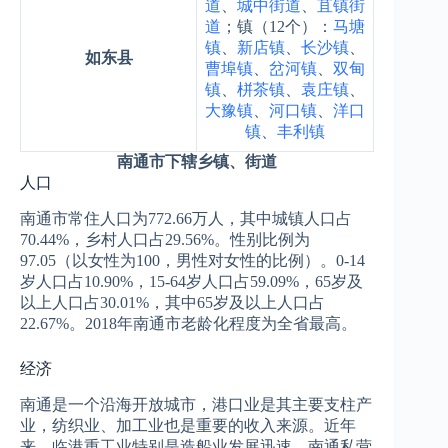
道
、
城中街道
、
苴镇街
道
；镇（12个）：
马塘
镇
、
新店镇
、
长沙镇
、
如东县
曹埠镇
、
岔河镇
、
双甸
镇
、
栟茶镇
、
袁庄镇
、
大豫镇
、
河口镇
、
洋口
镇
、
丰利镇
南通市下辖乡镇、街道
人口
南通市常住人口为772.66万人，其中城镇人口占
70.44%，乡村人口占29.56%。性别比例为
97.05（以女性为100，男性对女性的比例）。0-14
岁人口占10.90%，15-64岁人口占59.09%，65岁及
以上人口占30.01%，其中65岁及以上人口占
22.67%。2018年南通市老龄化程度为全省最高。
经济
南通是一个沿海开放城市，港口业是其主要支柱产
业，纺织业、加工业也是重要的收入来源。近年
来，临港重工业特别是造船业发展迅速。南通私营