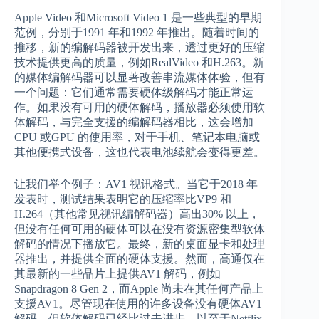
Apple Video 和Microsoft Video 1 是一些典型的早期
范例，分别于1991 年和1992 年推出。随着时间的
推移，新的编解码器被开发出来，透过更好的压缩
技术提供更高的质量，例如RealVideo 和H.263。新
的媒体编解码器可以显著改善串流媒体体验，但有
一个问题：它们通常需要硬体级解码才能正常运
作。如果没有可用的硬体解码，播放器必须使用软
体解码，与完全支援的编解码器相比，这会增加
CPU 或GPU 的使用率，对于手机、笔记本电脑或
其他便携式设备，这也代表电池续航会变得更差。
让我们举个例子：AV1 视讯格式。当它于2018 年
发表时，测试结果表明它的压缩率比VP9 和
H.264（其他常见视讯编解码器）高出30% 以上，
但没有任何可用的硬体可以在没有资源密集型软体
解码的情况下播放它。最终，新的桌面显卡和处理
器推出，并提供全面的硬体支援。然而，高通仅在
其最新的一些晶片上提供AV1 解码，例如
Snapdragon 8 Gen 2，而Apple 尚未在其任何产品上
支援AV1。尽管现在使用的许多设备没有硬体AV1
解码，但软体解码已经比过去进步，以至于Netflix