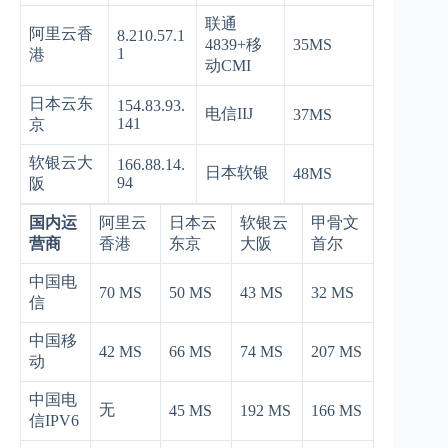
联通
阿里云香
8.210.57.1
4839+移
35MS
1
港
动CMI
日本云东
154.83.93.
电信IIJ
37MS
141
京
软银云大
166.88.14.
日本软银
48MS
94
阪
国内运
阿里云
日本云
软银云
甲骨文
营商
香港
东京
大阪
首尔
中国电
70 MS
50 MS
43 MS
32 MS
信
中国移
42 MS
66 MS
74 MS
207 MS
动
中国电
无
45 MS
192 MS
166 MS
信IPV6