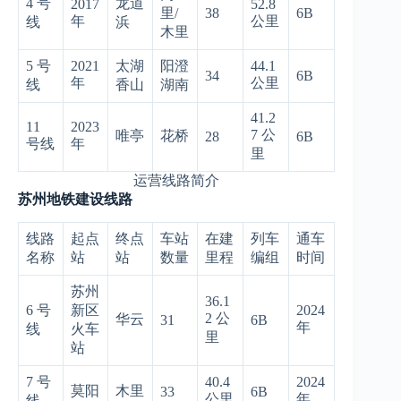
4 号
龙道
2017
52.8
里/
38
6B
年
公里
线
浜
木里
5 号
2021
太湖
阳澄
44.1
34
6B
年
公里
线
香山
湖南
41.2
11
2023
7 公
唯亭
花桥
28
6B
号线
年
里
运营线路简介
苏州地铁建设线路
线路
起点
终点
车站
在建
列车
通车
名称
站
站
数量
里程
编组
时间
苏州
36.1
6 号
新区
2024
2 公
华云
31
6B
年
线
火车
里
站
7 号
40.4
2024
莫阳
木里
33
6B
公里
年
线