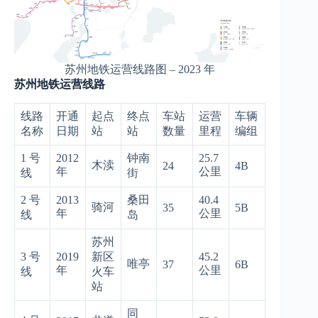
苏州地铁运营线路图 – 2023 年
苏州地铁运营线路
线路
开通
起点
终点
车站
运营
车辆
名称
日期
站
站
数量
里程
编组
1 号
2012
钟南
25.7
木渎
24
4B
年
公里
线
街
2 号
2013
桑田
40.4
骑河
35
5B
年
公里
线
岛
苏州
3 号
2019
新区
45.2
唯亭
37
6B
年
公里
线
火车
站
同