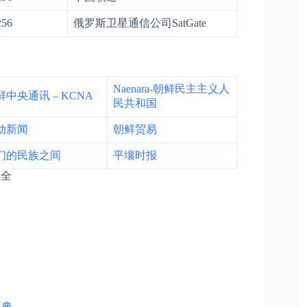
256
俄罗斯卫星通信公司SatGate
段
Naenara-朝鲜民主主义人
鲜中央通讯 – KCNA
民共和国
动新闻
朝鲜贸易
们的民族之间
平壤时报
大全
事典