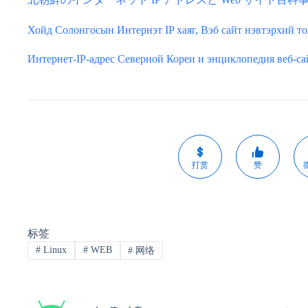
Хойд Солонгосын Интернэт IP хаяг, Вэб сайт нэвтэрхий то
Интернет-IP-адрес Северной Кореи и энциклопедия веб-са
打赏
赞
标签
#
Linux
#
WEB
#
网络