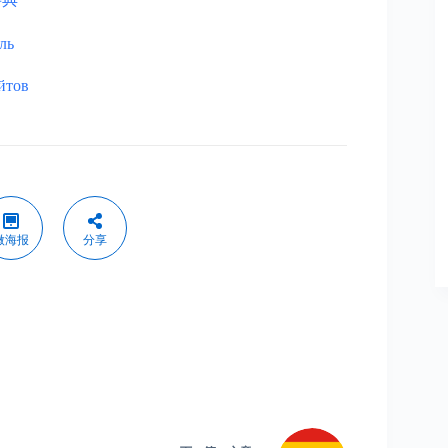
ль
йтов
微海报
分享