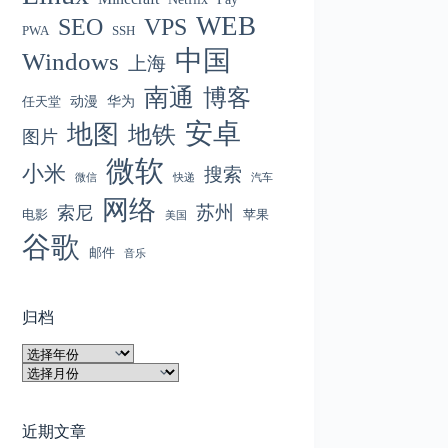
WEB
SEO
VPS
PWA
SSH
中国
Windows
上海
南通
博客
动漫
华为
任天堂
安卓
地图
地铁
图片
微软
小米
搜索
微信
快递
汽车
网络
苏州
索尼
电影
苹果
美国
谷歌
邮件
音乐
归档
归
档
归
档
近期文章