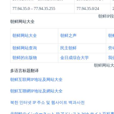
77.94.35.0 – 77.94.35.255
77.94.35.0/24
朝鲜IP
朝鲜网站大全
朝鲜网站大全
朝鲜之声
朝
朝鲜网站查询
民主朝鲜
劳
朝鲜的出版物
金日成综合大学
我
朝鲜网站
多语言标题翻译
朝鲜互联网IP地址及网站大全
朝鮮互聯網IP地址及網站大全
북한 인터넷 IP 주소 및 웹사이트 백과사전
北朝鮮のインターネット IP アドレスと Web サイト百科