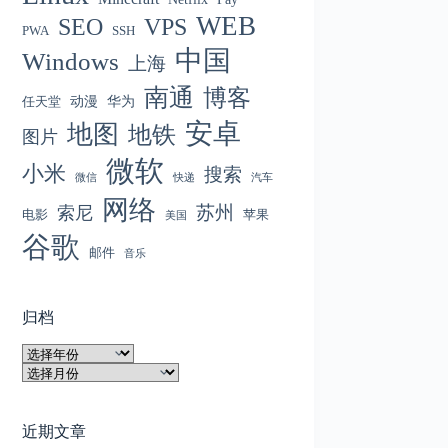
WEB
SEO
VPS
PWA
SSH
中国
Windows
上海
南通
博客
动漫
华为
任天堂
安卓
地图
地铁
图片
微软
小米
搜索
微信
快递
汽车
网络
苏州
索尼
电影
苹果
美国
谷歌
邮件
音乐
归档
归
档
归
档
近期文章