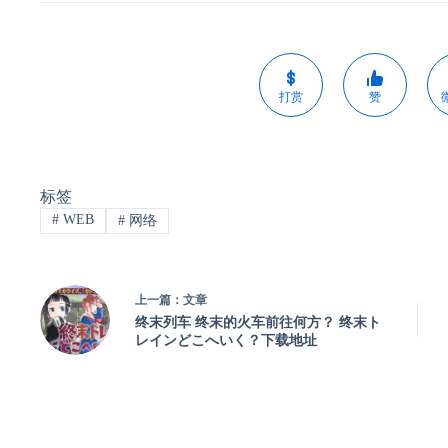
打赏
赞
标签
#
WEB
#
网络
上一篇：
文章
终末列车 终末的火车前往何方？ 终末ト
レインどこへいく？下载地址