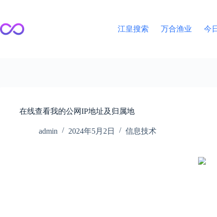
跳
至
内
江皇搜索
万合渔业
今
容
在线查看我的公网IP地址及归属地
admin
2024年5月2日
信息技术