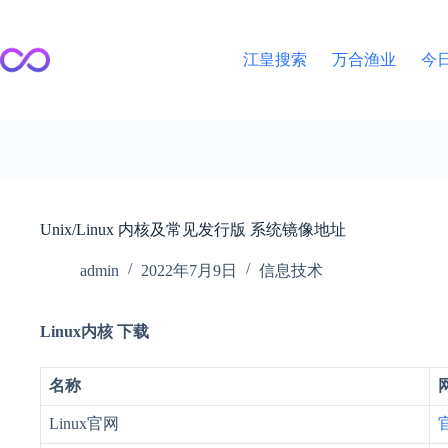
跳
至
内
江皇搜索
万合渔业
今
容
Unix/Linux 内核及常见发行版 系统镜像地址
admin
2022年7月9日
信息技术
Linux内核 下载
名称
Linux官网