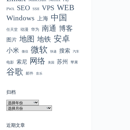
WEB
SEO
VPS
PWA
SSH
中国
Windows
上海
南通
博客
动漫
华为
任天堂
安卓
地图
地铁
图片
微软
小米
搜索
微信
快递
汽车
网络
苏州
索尼
电影
苹果
美国
谷歌
邮件
音乐
归档
归
档
归
档
近期文章