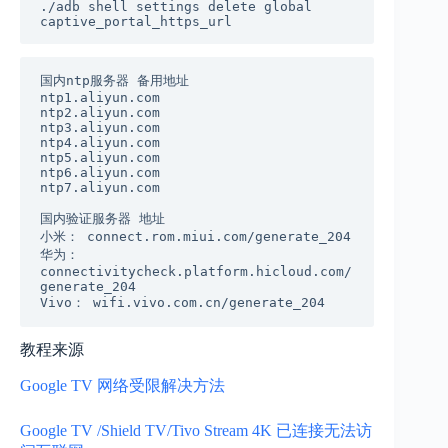
./adb shell settings delete global 
国内ntp服务器 备用地址 

ntp1.aliyun.com 

ntp2.aliyun.com 

ntp3.aliyun.com 

ntp4.aliyun.com 

ntp5.aliyun.com 

ntp6.aliyun.com 

ntp7.aliyun.com

国内验证服务器 地址

小米： connect.rom.miui.com/generate_204

华为： 
connectivitycheck.platform.hicloud.com/
generate_204

Vivo： wifi.vivo.com.cn/generate_204
教程来源
Google TV 网络受限解决方法
Google TV /Shield TV/Tivo Stream 4K 已连接无法访